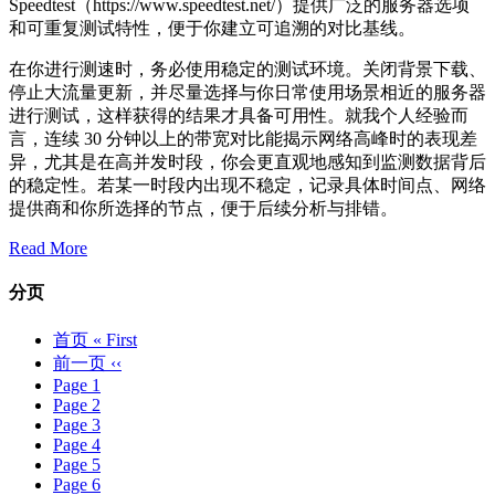
Speedtest（https://www.speedtest.net/）提供广泛的服务器选项
和可重复测试特性，便于你建立可追溯的对比基线。
在你进行测速时，务必使用稳定的测试环境。关闭背景下载、
停止大流量更新，并尽量选择与你日常使用场景相近的服务器
进行测试，这样获得的结果才具备可用性。就我个人经验而
言，连续 30 分钟以上的带宽对比能揭示网络高峰时的表现差
异，尤其是在高并发时段，你会更直观地感知到监测数据背后
的稳定性。若某一时段内出现不稳定，记录具体时间点、网络
提供商和你所选择的节点，便于后续分析与排错。
Read More
分页
首页
« First
前一页
‹‹
Page
1
Page
2
Page
3
Page
4
Page
5
Page
6