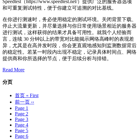
Speedtest（https://www.speedtest.net/）提供广泛的服务器选项
和可重复测试特性，便于你建立可追溯的对比基线。
在你进行测速时，务必使用稳定的测试环境。关闭背景下载、
停止大流量更新，并尽量选择与你日常使用场景相近的服务器
进行测试，这样获得的结果才具备可用性。就我个人经验而
言，连续 30 分钟以上的带宽对比能揭示网络高峰时的表现差
异，尤其是在高并发时段，你会更直观地感知到监测数据背后
的稳定性。若某一时段内出现不稳定，记录具体时间点、网络
提供商和你所选择的节点，便于后续分析与排错。
Read More
分页
首页
« First
前一页
‹‹
Page
1
Page
2
Page
3
Page
4
Page
5
Page
6