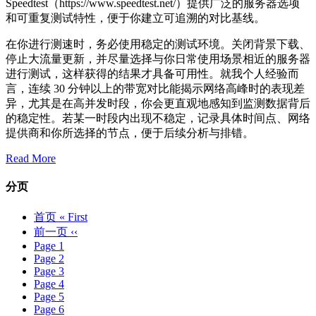
Speedtest（https://www.speedtest.net/）提供广泛的服务器选项
和可重复测试特性，便于你建立可追溯的对比基线。
在你进行测速时，务必使用稳定的测试环境。关闭背景下载、
停止大流量更新，并尽量选择与你日常使用场景相近的服务器
进行测试，这样获得的结果才具备可用性。就我个人经验而
言，连续 30 分钟以上的带宽对比能揭示网络高峰时的表现差
异，尤其是在高并发时段，你会更直观地感知到监测数据背后
的稳定性。若某一时段内出现不稳定，记录具体时间点、网络
提供商和你所选择的节点，便于后续分析与排错。
Read More
分页
首页
« First
前一页
‹‹
Page
1
Page
2
Page
3
Page
4
Page
5
Page
6